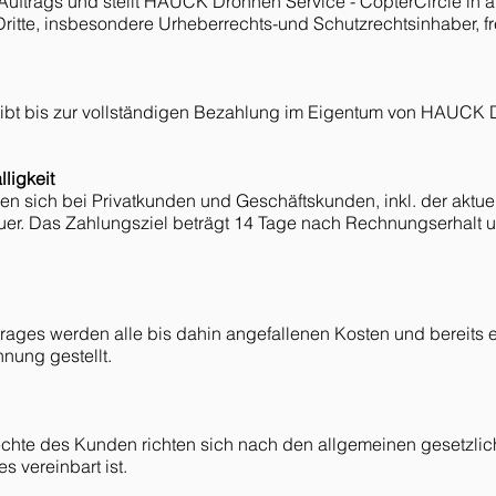
 Auftrags und stellt HAUCK Drohnen Service - CopterCircle in a
itte, insbesondere Urheberrechts-und Schutzrechtsinhaber, fr
leibt bis zur vollständigen Bezahlung im Eigentum von HAUCK 
lligkeit
en sich bei Privatkunden und Geschäftskunden, inkl. der aktuel
uer. Das Zahlungsziel beträgt 14 Tage nach Rechnungserhalt 
trages werden alle bis dahin angefallenen Kosten und bereits 
nung gestellt.
chte des Kunden richten sich nach den allgemeinen gesetzlich
s vereinbart ist.