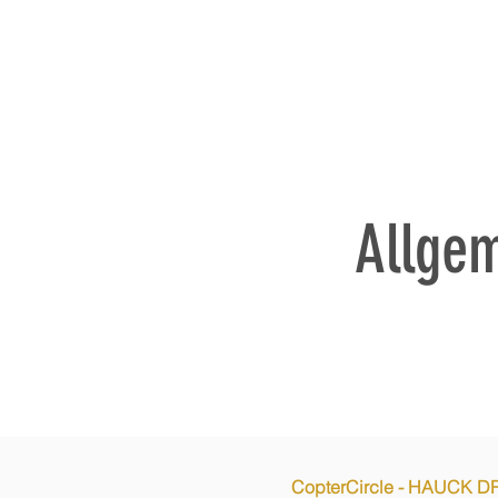
HOME
SERVICES
Allge
CopterCircle - HAUCK