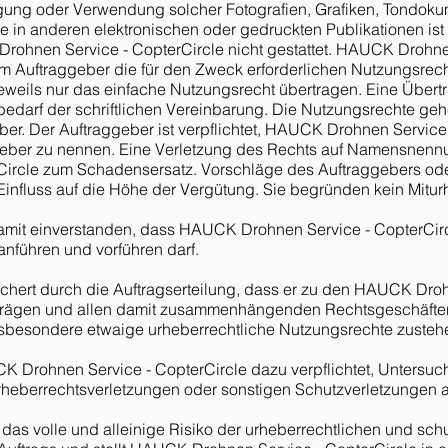
tigung oder Verwendung solcher Fotografien, Grafiken, Tondoku
 in anderen elektronischen oder gedruckten Publikationen ist
hnen Service - CopterCircle nicht gestattet. HAUCK Drohne
m Auftraggeber die für den Zweck erforderlichen Nutzungsrech
jeweils nur das einfache Nutzungsrecht übertragen. Eine Über
bedarf der schriftlichen Vereinbarung. Die Nutzungsrechte geh
ber. Der Auftraggeber ist verpflichtet, HAUCK Drohnen Service 
rheber zu nennen. Eine Verletzung des Rechts auf Namensnen
Circle zum Schadensersatz. Vorschläge des Auftraggebers ode
Einfluss auf die Höhe der Vergütung. Sie begründen kein Mitur
damit einverstanden, dass HAUCK Drohnen Service - CopterCircl
nführen und vorführen darf.
ichert durch die Auftragserteilung, dass er zu den HAUCK Dro
Aufträgen und allen damit zusammenhängenden Rechtsgeschäft
insbesondere etwaige urheberrechtliche Nutzungsrechte zusteh
UCK Drohnen Service - CopterCircle dazu verpflichtet, Untersuc
eberrechtsverletzungen oder sonstigen Schutzverletzungen a
t das volle und alleinige Risiko der urheberrechtlichen und sch