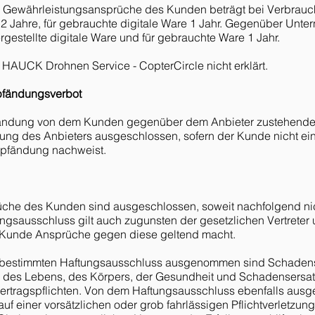
für Gewährleistungsansprüche des Kunden beträgt bei Verbrauc
e 2 Jahre, für gebrauchte digitale Ware 1 Jahr. Gegenüber Unte
ergestellte digitale Ware und für gebrauchte Ware 1 Jahr.
n HAUCK Drohnen Service - CopterCircle nicht erklärt.
pfändungsverbot
fändung von dem Kunden gegenüber dem Anbieter zustehend
ung des Anbieters ausgeschlossen, sofern der Kunde nicht ein
rpfändung nachweist.
üche des Kunden sind ausgeschlossen, soweit nachfolgend ni
ungsausschluss gilt auch zugunsten der gesetzlichen Vertreter 
r Kunde Ansprüche gegen diese geltend macht.
r 1 bestimmten Haftungsausschluss ausgenommen sind Schade
g des Lebens, des Körpers, der Gesundheit und Schadensersa
Vertragspflichten. Von dem Haftungsausschluss ebenfalls aus
auf einer vorsätzlichen oder grob fahrlässigen Pflichtverletz