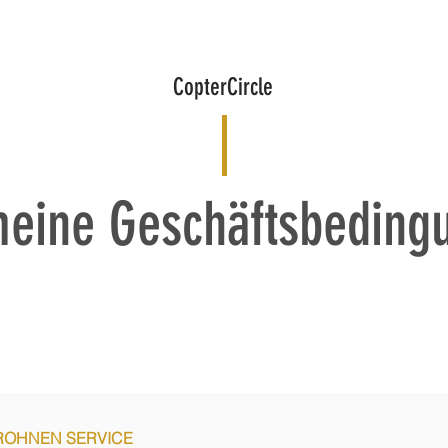
ÜBER UNS
TECHNIK
VIDEOS
FOTOS
PREISE
G
CopterCircle
meine Geschäftsbeding
 DROHNEN SERVICE