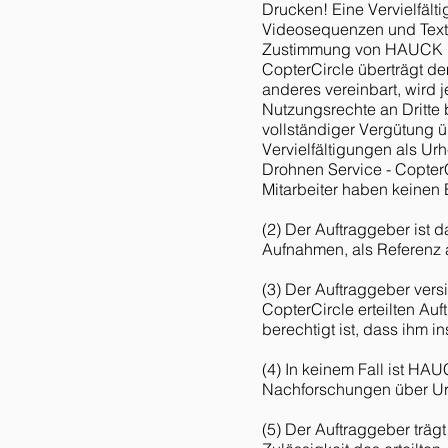
Drucken! Eine Vervielfäl
Videosequenzen und Texte
Zustimmung von HAUCK Dro
CopterCircle überträgt de
anderes vereinbart, wird 
Nutzungsrechte an Dritte 
vollständiger Vergütung ü
Vervielfältigungen als U
Drohnen Service - Copter
Mitarbeiter haben keinen 
(2) Der Auftraggeber ist 
Aufnahmen, als Referenz a
(3) Der Auftraggeber vers
CopterCircle erteilten 
berechtigt ist, dass ihm 
(4) In keinem Fall ist HA
Nachforschungen über Urh
(5) Der Auftraggeber träg