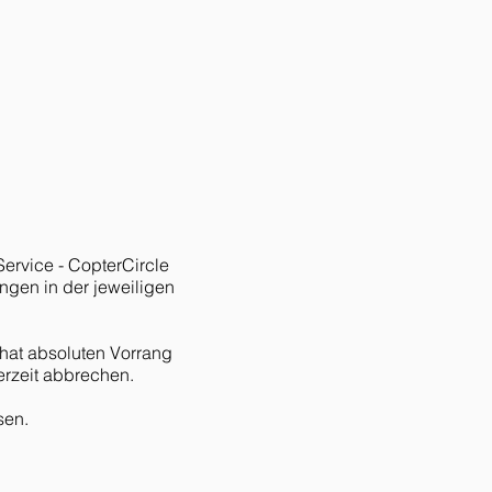
rvice - CopterCircle
gen in der jeweiligen
 hat absoluten Vorrang
erzeit abbrechen.
sen.