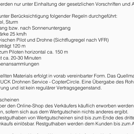
werden nur unter Einhaltung der gesetzlichen Vorschriften und 
unter Berücksichtigung folgender Regeln durchgeführt:
el, Sturm
gang bzw. nach Sonnenuntergang
ärke 25 km/h
wischen Pilot und Drohne (Sichtflugregel nach VFR)
trägt 120 m
um Piloten horizontal ca. 150 m
gt ca. 20-30 Minuten
chenansammlungen
llten Materials erfolgt in vorab vereinbarter Form. Das Quellm
AUCK Drohnen Service - CopterCircle. Eine Übergabe des Rohma
ung und ist kein regulärer Vertragsgegenstand.
tscheinen
über den Online-Shop des Verkäufers käuflich erworben werden
n, sofern sich aus dem Wertgutschein nichts anderes ergibt.
estguthaben von Wertgutscheinen sind bis zum Ende des drit
inkaufs einlösbar. Restguthaben werden dem Kunden bis zum 