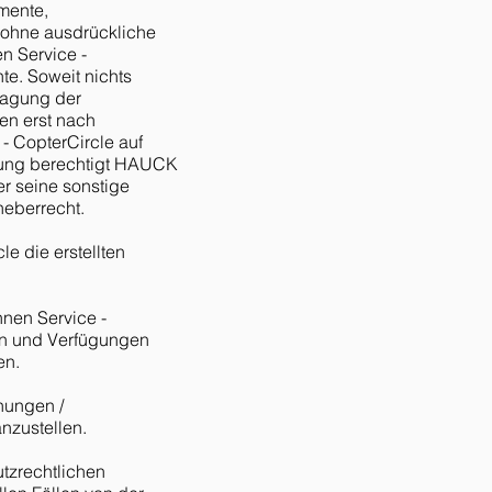
mente,
 ohne ausdrückliche
n Service -
te. Soweit nichts
tragung der
en erst nach
- CopterCircle auf
nung berechtigt HAUCK
r seine sonstige
heberrecht.
e die erstellten
hnen Service -
en und Verfügungen
en.
hungen /
nzustellen.
utzrechtlichen