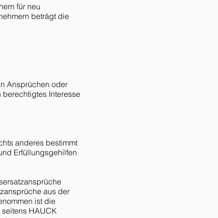
hern für neu
rnehmern beträgt die
en Ansprüchen oder
 berechtigtes Interesse
chts anderes bestimmt
und Erfüllungsgehilfen
nsersatzansprüche
tzansprüche aus der
genommen ist die
ung seitens HAUCK