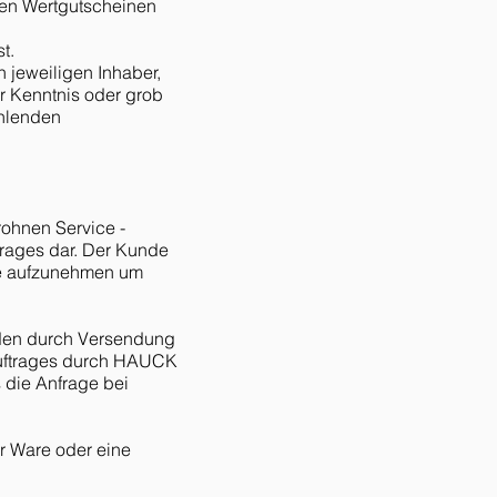
ren Wertgutscheinen
t.
n jeweiligen Inhaber,
er Kenntnis oder grob
ehlenden
ohnen Service -
trages dar. Der Kunde
cle aufzunehmen um
nden durch Versendung
 Auftrages durch HAUCK
s die Anfrage bei
er Ware oder eine