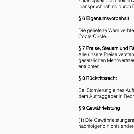
Zulässigkeit des erteilten
Inanspruchnahme durch Dr
§ 6 Eigentumsvorbehalt
Die gelieferte Ware verb
CopterCircle.
§ 7 Preise, Steuern und Fä
Alle unsere Preise versteh
gesetzlichen Mehrwertste
entrichten.
§ 8 Rücktrittsrecht
Bei Stornierung eines Auf
dem Auftraggeber in Rech
§ 9 Gewährleistung
(1) Die Gewährleistungsre
nachfolgend nichts andere