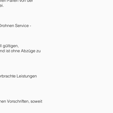
llen Fällen von der
ei.
Drohnen Service -
l gültigen,
und ist ohne Abzüge zu
erbrachte Leistungen
en Vorschriften, soweit