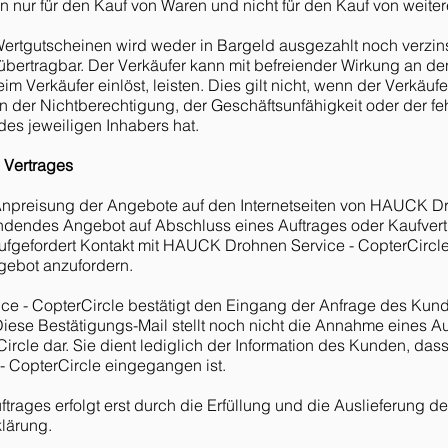
n nur für den Kauf von Waren und nicht für den Kauf von weite
ertgutscheinen wird weder in Bargeld ausgezahlt noch verzins
 übertragbar. Der Verkäufer kann mit befreiender Wirkung an de
m Verkäufer einlöst, leisten. Dies gilt nicht, wenn der Verkäuf
n der Nichtberechtigung, der Geschäftsunfähigkeit oder der f
es jeweiligen Inhabers hat.
 Vertrages
 Anpreisung der Angebote auf den Internetseiten von HAUCK Dr
bindendes Angebot auf Abschluss eines Auftrages oder Kaufver
 aufgefordert Kontakt mit HAUCK Drohnen Service - CopterCir
gebot anzufordern.
ce - CopterCircle bestätigt den Eingang der Anfrage des Ku
 Diese Bestätigungs-Mail stellt noch nicht die Annahme eines
ircle dar. Sie dient lediglich der Information des Kunden, das
 CopterCircle eingegangen ist.
ftrages erfolgt erst durch die Erfüllung und die Auslieferung d
lärung.